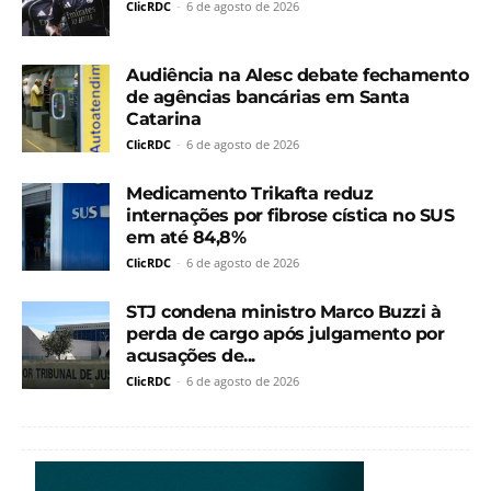
ClicRDC
-
6 de agosto de 2026
Audiência na Alesc debate fechamento
de agências bancárias em Santa
Catarina
ClicRDC
-
6 de agosto de 2026
Medicamento Trikafta reduz
internações por fibrose cística no SUS
em até 84,8%
ClicRDC
-
6 de agosto de 2026
STJ condena ministro Marco Buzzi à
perda de cargo após julgamento por
acusações de...
ClicRDC
-
6 de agosto de 2026