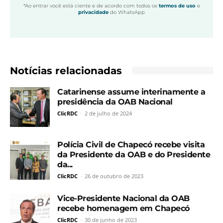
*Ao entrar você está ciente e de acordo com todos os
termos de uso
e
privacidade
do WhatsApp
Notícias relacionadas
Catarinense assume interinamente a
presidência da OAB Nacional
ClicRDC
-
2 de julho de 2024
Polícia Civil de Chapecó recebe visita
da Presidente da OAB e do Presidente
da...
ClicRDC
-
26 de outubro de 2023
Vice-Presidente Nacional da OAB
recebe homenagem em Chapecó
ClicRDC
-
30 de junho de 2023