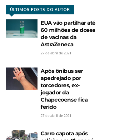
ÚLTIMOS POSTS DO AUTOR
EUA vão partilhar até
60 milhões de doses
de vacinas da
AstraZeneca
27 de abril de 2021
Após ônibus ser
apedrejado por
torcedores, ex-
jogador da
Chapecoense fica
ferido
27 de abril de 2021
Carro capota após