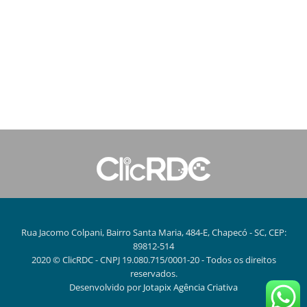
Rua Jacomo Colpani, Bairro Santa Maria, 484-E, Chapecó - SC, CEP:
89812-514
2020 © ClicRDC - CNPJ 19.080.715/0001-20 - Todos os direitos
reservados.
Desenvolvido por
Jotapix Agência Criativa