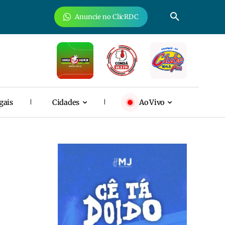
Anuncie no ClicRDC
gais
Cidades
Ao Vivo