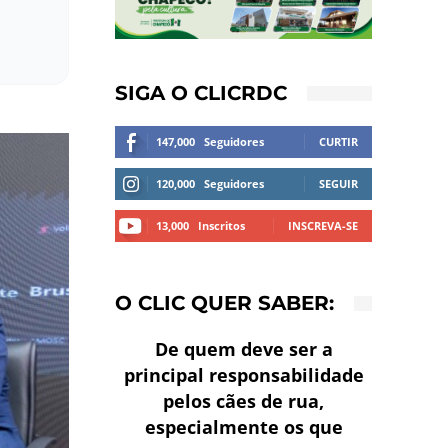
SIGA O CLICRDC
147,000
Seguidores
CURTIR
120,000
Seguidores
SEGUIR
13,000
Inscritos
INSCREVA-SE
O CLIC QUER SABER:
De quem deve ser a
principal responsabilidade
pelos cães de rua,
especialmente os que