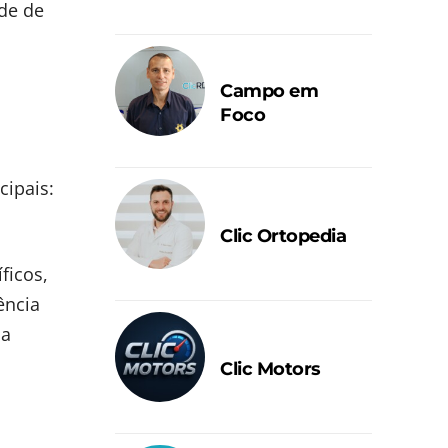
ade de
Campo em
Foco
cipais:
Clic Ortopedia
ficos,
ência
da
Clic Motors