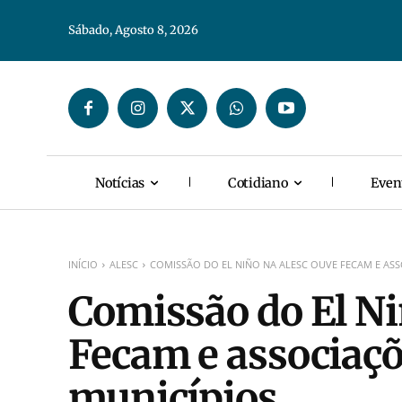
Sábado, Agosto 8, 2026
Notícias
Cotidiano
Even
INÍCIO
ALESC
COMISSÃO DO EL NIÑO NA ALESC OUVE FECAM E ASS
Comissão do El Ni
Fecam e associaçõ
municípios