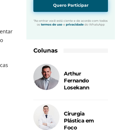
Quero Participar
*Ao entrar você está ciente e de acordo com todos
os
termos de uso
e
privacidade
do WhatsApp
entar
to
Colunas
icas
Arthur
Fernando
Losekann
Cirurgia
Plástica em
Foco