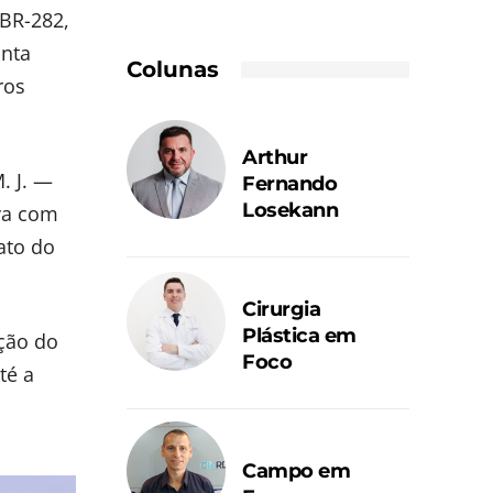
BR-282,
anta
Colunas
ros
Arthur
. J. —
Fernando
Losekann
va com
ato do
Cirurgia
Plástica em
ação do
Foco
té a
Campo em