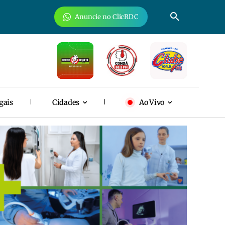
Anuncie no ClicRDC
gais
Cidades
Ao Vivo