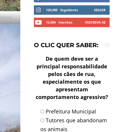
120,000
Seguidores
SEGUIR
beiros
13,000
Inscritos
INSCREVA-SE
O CLIC QUER SABER:
De quem deve ser a
principal responsabilidade
pelos cães de rua,
especialmente os que
apresentam
comportamento agressivo?
Prefeitura Municipal
Tutores que abandonam
os animais