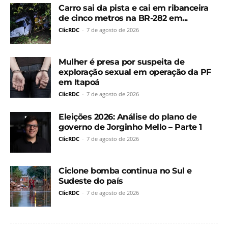
Carro sai da pista e cai em ribanceira
de cinco metros na BR-282 em...
ClicRDC
-
7 de agosto de 2026
Mulher é presa por suspeita de
exploração sexual em operação da PF
em Itapoá
ClicRDC
-
7 de agosto de 2026
Eleições 2026: Análise do plano de
governo de Jorginho Mello – Parte 1
ClicRDC
-
7 de agosto de 2026
Ciclone bomba continua no Sul e
Sudeste do país
ClicRDC
-
7 de agosto de 2026