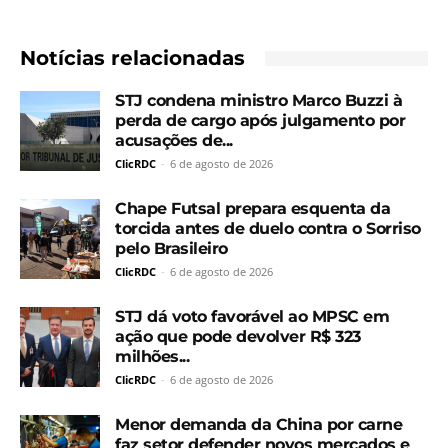
Notícias relacionadas
STJ condena ministro Marco Buzzi à
perda de cargo após julgamento por
acusações de...
ClicRDC
-
6 de agosto de 2026
Chape Futsal prepara esquenta da
torcida antes de duelo contra o Sorriso
pelo Brasileiro
ClicRDC
-
6 de agosto de 2026
STJ dá voto favorável ao MPSC em
ação que pode devolver R$ 323
milhões...
ClicRDC
-
6 de agosto de 2026
Menor demanda da China por carne
faz setor defender novos mercados e