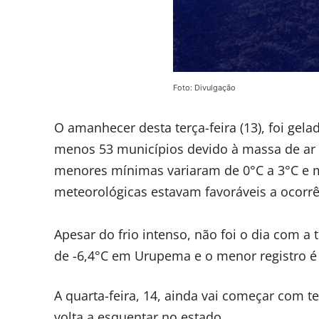
Foto: Divulgação
O amanhecer desta terça-feira (13), foi ge
menos 53 municípios devido à massa de ar fr
menores mínimas variaram de 0°C a 3°C e 
meteorológicas estavam favoráveis a ocorr
Apesar do frio intenso, não foi o dia com a
de -6,4°C em Urupema e o menor registro é
A quarta-feira, 14, ainda vai começar com 
volta a esquentar no estado.