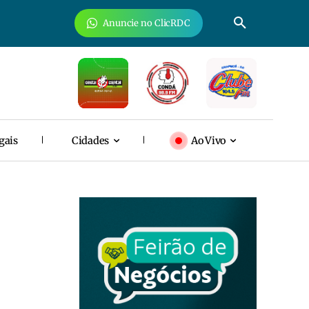
Anuncie no ClicRDC
gais
Cidades
Ao Vivo