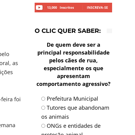
13,000
Inscritos
INSCREVA-SE
O CLIC QUER SABER:
De quem deve ser a
principal responsabilidade
pelo
pelos cães de rua,
oral, as
especialmente os que
ições
apresentam
comportamento agressivo?
Prefeitura Municipal
feira foi
Tutores que abandonam
os animais
semana
ONGs e entidades de
proteção animal