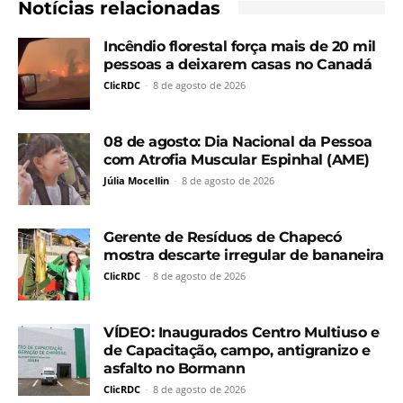
Notícias relacionadas
Incêndio florestal força mais de 20 mil
pessoas a deixarem casas no Canadá
ClicRDC
-
8 de agosto de 2026
08 de agosto: Dia Nacional da Pessoa
com Atrofia Muscular Espinhal (AME)
Júlia Mocellin
-
8 de agosto de 2026
Gerente de Resíduos de Chapecó
mostra descarte irregular de bananeira
ClicRDC
-
8 de agosto de 2026
VÍDEO: Inaugurados Centro Multiuso e
de Capacitação, campo, antigranizo e
asfalto no Bormann
ClicRDC
-
8 de agosto de 2026