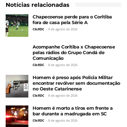
Notícias relacionadas
Chapecoense perde para o Coritiba
fora de casa pela Série A
ClicRDC
-
9 de agosto de 2026
Acompanhe Coritiba x Chapecoense
pelas rádios do Grupo Condá de
Comunicação
ClicRDC
-
8 de agosto de 2026
Homem é preso após Polícia Militar
encontrar revólver sem documentação
no Oeste Catarinense
ClicRDC
-
8 de agosto de 2026
Homem é morto a tiros em frente a
bar durante a madrugada em SC
ClicRDC
-
8 de agosto de 2026