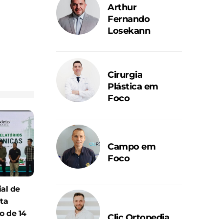
Arthur
Fernando
Losekann
Cirurgia
Plástica em
Foco
Campo em
Foco
ial de
ta
 de 14
Clic Ortopedia