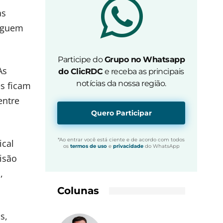
as
seguem
Participe do
Grupo no Whatsapp
As
do ClicRDC
e receba as principais
notícias da nossa região.
es ficam
entre
Quero Participar
*Ao entrar você está ciente e de acordo com todos
ical
os
termos de uso
e
privacidade
do WhatsApp
visão
,
Colunas
s,