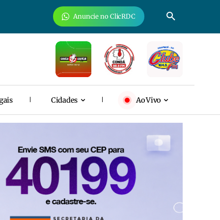
Anuncie no ClicRDC
gais
Cidades
Ao Vivo