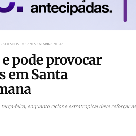
 ISOLADOS EM SANTA CATARINA NESTA...
a e pode provocar
os em Santa
emana
 terça-feira, enquanto ciclone extratropical deve reforçar a