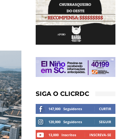
SIGA O CLICRDC
147,000
Seguidores
CURTIR
120,000
Seguidores
SEGUIR
13,000
Inscritos
INSCREVA-SE