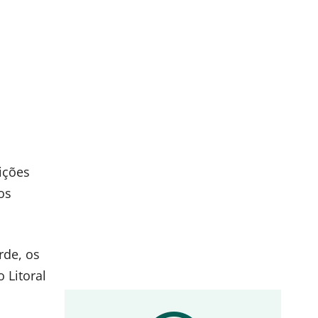
ições
os
rde, os
 Litoral