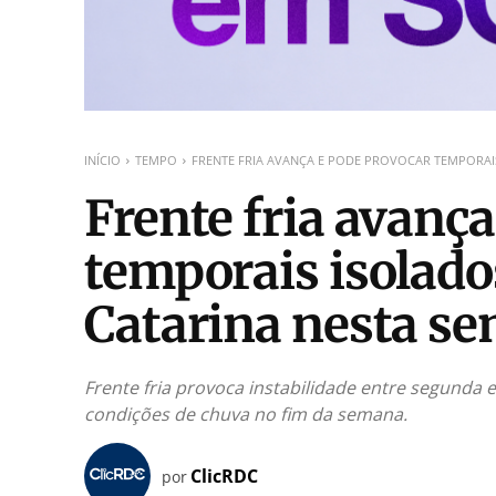
INÍCIO
TEMPO
FRENTE FRIA AVANÇA E PODE PROVOCAR TEMPORAIS
Frente fria avanç
temporais isolad
Catarina nesta s
Frente fria provoca instabilidade entre segunda e
condições de chuva no fim da semana.
ClicRDC
por