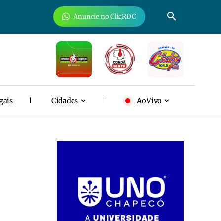
Anuncie no ClicRDC
gais
Cidades
Ao Vivo