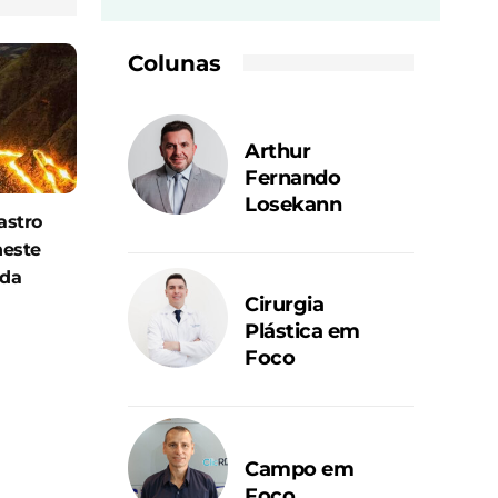
Colunas
Arthur
Fernando
Losekann
astro
neste
ida
Cirurgia
Plástica em
Foco
Campo em
Foco