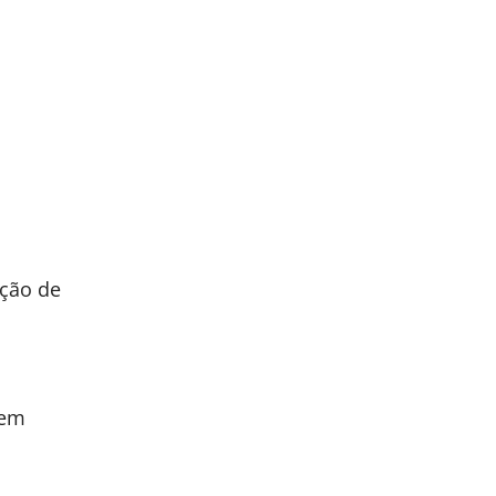
ação de
 em