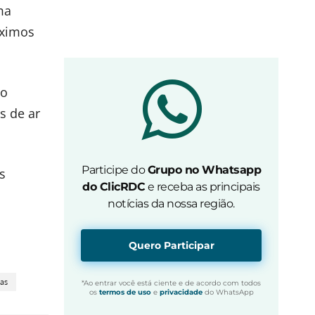
ma
óximos
no
s de ar
Participe do
Grupo no Whatsapp
s
do ClicRDC
e receba as principais
notícias da nossa região.
Quero Participar
ias
*Ao entrar você está ciente e de acordo com todos
os
termos de uso
e
privacidade
do WhatsApp