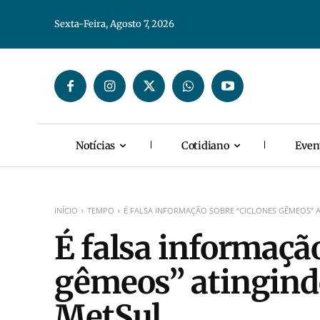
Sexta-Feira, Agosto 7, 2026
Notícias
Cotidiano
Even
INÍCIO
TEMPO
É FALSA INFORMAÇÃO SOBRE “CICLONES GÊMEOS” A
É falsa informação
gêmeos” atingindo 
MetSul