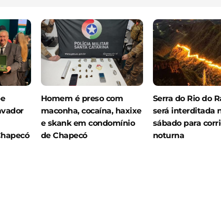
be
Homem é preso com
Serra do Rio do R
avador
maconha, cocaína, haxixe
será interditada 
e skank em condomínio
sábado para corr
Chapecó
de Chapecó
noturna