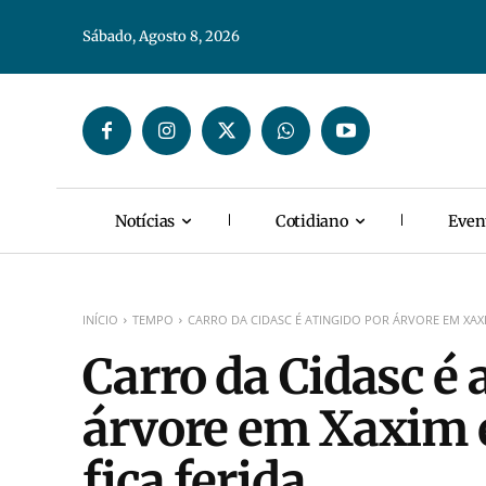
Sábado, Agosto 8, 2026
Notícias
Cotidiano
Even
INÍCIO
TEMPO
CARRO DA CIDASC É ATINGIDO POR ÁRVORE EM XAXI
Carro da Cidasc é 
árvore em Xaxim 
fica ferida