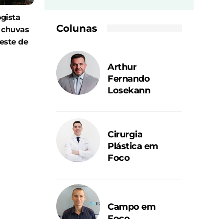
gista
Colunas
s chuvas
este de
Arthur
Fernando
Losekann
Cirurgia
Plástica em
Foco
Campo em
Foco