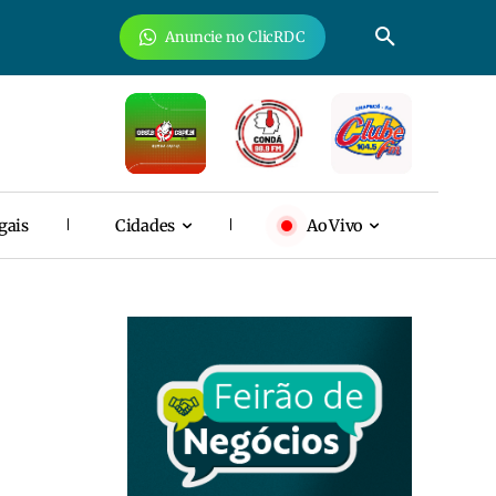
Anuncie no ClicRDC
gais
Cidades
Ao Vivo