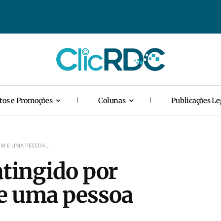
tos e Promoções
Colunas
Publicações Le
M E UMA PESSOA...
atingido por
e uma pessoa