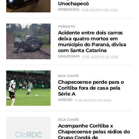
Unochapecó
APREENSÃO
9 DE AGOSTO DE 2026
TRÂNSITO
Acidente entre dois carros
deixa quatro mortos em
município do Paraná, divisa
com Santa Catarina
GRAVÍSSIMO
9 DE AGOSTO DE 2026
SIGA CHAPE
Chapecoense perde para o
Coritiba fora de casa pela
Série A
VERDÃO
9 DE AGOSTO DE 2026
SIGA CHAPE
Acompanhe Coritiba x
Chapecoense pelas rádios do
Grupo Condá de