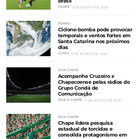
Brasil
CHAPE
5 DE AGOSTO DE 2026
TEMPO
Ciclone-bomba pode provocar
temporais e ventos fortes em
Santa Catarina nos próximos
dias
CLIMA
5 DE AGOSTO DE 2026
SIGA CHAPE
Acompanhe Cruzeiro x
Chapecoense pelas rádios do
Grupo Condá de
Comunicação
SIGA A CHAPE
5 DE AGOSTO DE 2026
SIGA CHAPE
Chape lidera pesquisa
estadual de torcidas e
consolida protagonismo em