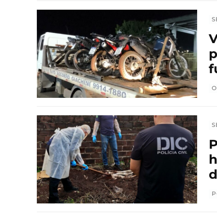
S
V
p
f
O
S
P
h
d
P