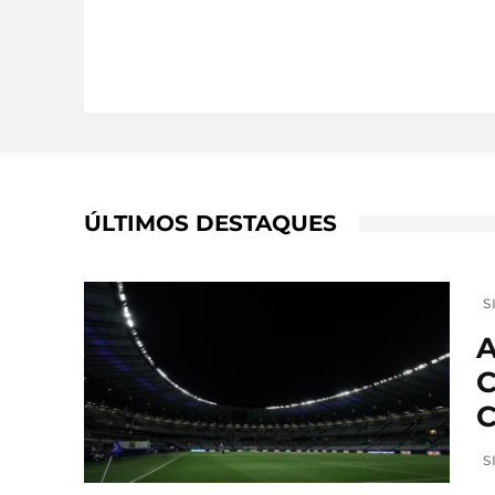
ÚLTIMOS DESTAQUES
S
A
C
C
S