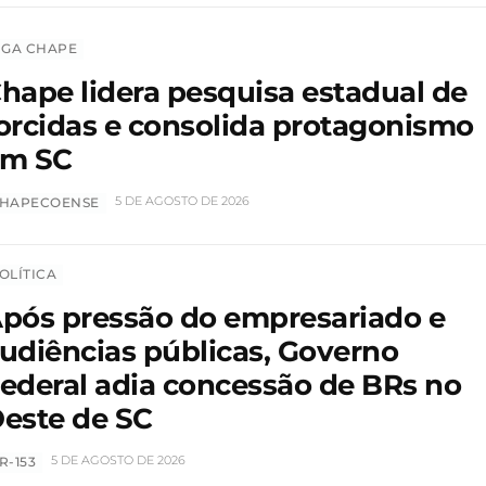
IGA CHAPE
hape lidera pesquisa estadual de
orcidas e consolida protagonismo
em SC
5 DE AGOSTO DE 2026
HAPECOENSE
OLÍTICA
pós pressão do empresariado e
udiências públicas, Governo
ederal adia concessão de BRs no
este de SC
5 DE AGOSTO DE 2026
R-153