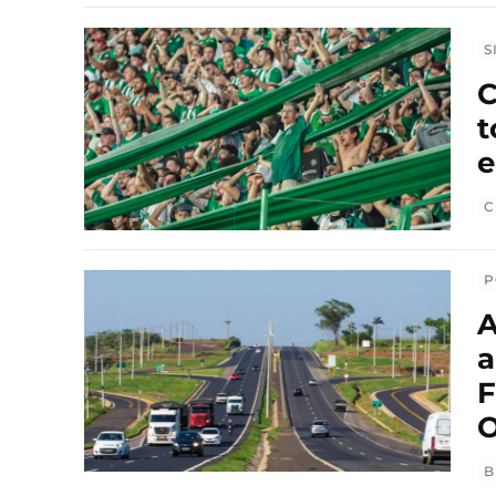
S
C
t
C
P
A
a
F
O
B