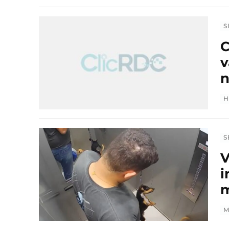
S
C
v
n
H
S
V
i
m
M