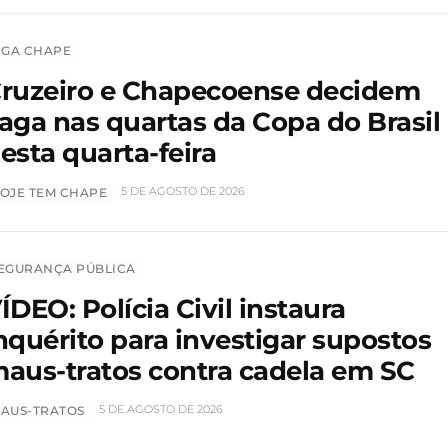
IGA CHAPE
ruzeiro e Chapecoense decidem
aga nas quartas da Copa do Brasil
esta quarta-feira
5 DE AGOSTO DE 2026
OJE TEM CHAPE
EGURANÇA PÚBLICA
ÍDEO: Polícia Civil instaura
nquérito para investigar supostos
aus-tratos contra cadela em SC
5 DE AGOSTO DE 2026
AUS-TRATOS