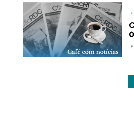
F
C
0
F