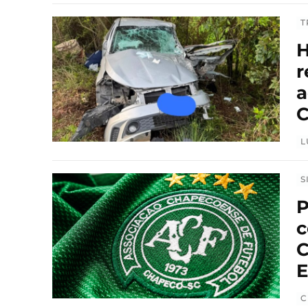
T
H
r
a
C
L
S
P
c
C
E
C