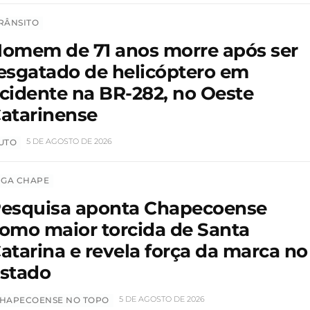
RÂNSITO
omem de 71 anos morre após ser
esgatado de helicóptero em
cidente na BR-282, no Oeste
atarinense
5 DE AGOSTO DE 2026
UTO
IGA CHAPE
esquisa aponta Chapecoense
omo maior torcida de Santa
atarina e revela força da marca no
stado
5 DE AGOSTO DE 2026
HAPECOENSE NO TOPO