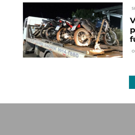
S
V
p
f
O