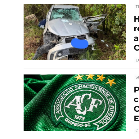
T
H
r
a
C
L
S
P
c
C
E
C