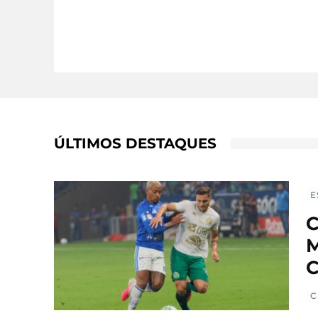
ÚLTIMOS DESTAQUES
E
C
M
C
C