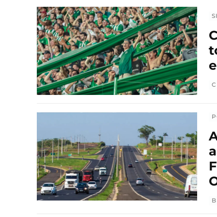
S
C
t
C
P
A
a
F
O
B