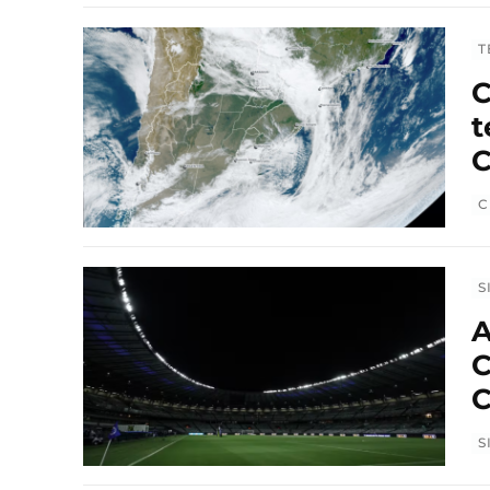
T
C
t
C
C
S
A
C
C
S