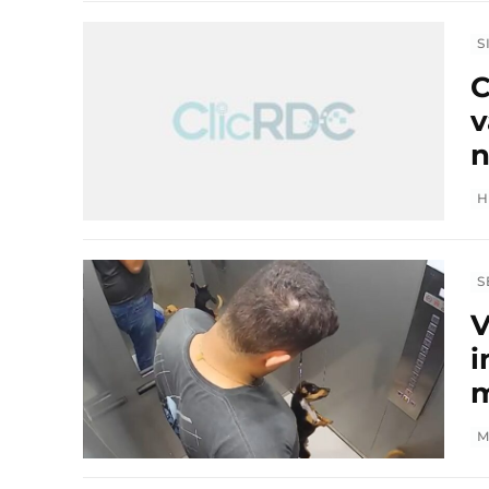
S
C
v
n
H
S
V
i
m
M