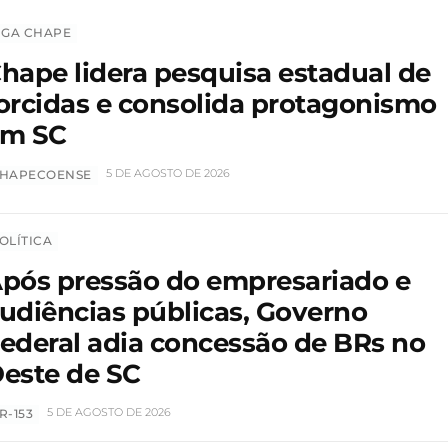
IGA CHAPE
hape lidera pesquisa estadual de
orcidas e consolida protagonismo
em SC
5 DE AGOSTO DE 2026
HAPECOENSE
OLÍTICA
pós pressão do empresariado e
udiências públicas, Governo
ederal adia concessão de BRs no
este de SC
5 DE AGOSTO DE 2026
R-153