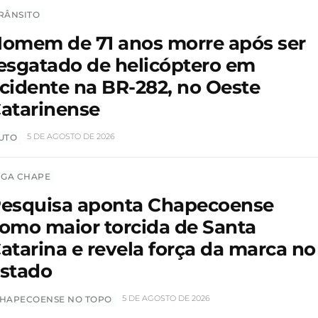
RÂNSITO
omem de 71 anos morre após ser
esgatado de helicóptero em
cidente na BR-282, no Oeste
atarinense
5 DE AGOSTO DE 2026
UTO
IGA CHAPE
esquisa aponta Chapecoense
omo maior torcida de Santa
atarina e revela força da marca no
stado
5 DE AGOSTO DE 2026
HAPECOENSE NO TOPO