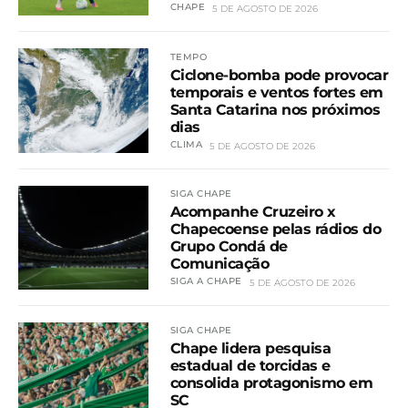
CHAPE
5 DE AGOSTO DE 2026
TEMPO
Ciclone-bomba pode provocar
temporais e ventos fortes em
Santa Catarina nos próximos
dias
CLIMA
5 DE AGOSTO DE 2026
SIGA CHAPE
Acompanhe Cruzeiro x
Chapecoense pelas rádios do
Grupo Condá de
Comunicação
SIGA A CHAPE
5 DE AGOSTO DE 2026
SIGA CHAPE
Chape lidera pesquisa
estadual de torcidas e
consolida protagonismo em
SC