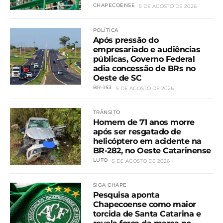
CHAPECOENSE
5 DE AGOSTO DE 2026
POLÍTICA
Após pressão do
empresariado e audiências
públicas, Governo Federal
adia concessão de BRs no
Oeste de SC
BR-153
5 DE AGOSTO DE 2026
TRÂNSITO
Homem de 71 anos morre
após ser resgatado de
helicóptero em acidente na
BR-282, no Oeste Catarinense
LUTO
5 DE AGOSTO DE 2026
SIGA CHAPE
Pesquisa aponta
Chapecoense como maior
torcida de Santa Catarina e