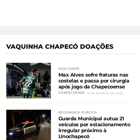
VAQUINHA CHAPECÓ DOAÇÕES
SIGA CHAPE
Max Alves sofre fraturas nas
costelas e passa por cirurgia
após jogo da Chapecoense
CHAPECOENSE
9 DE AGOSTO DE 2026
SEGURANÇA PÚBLICA
Guarda Municipal autua 21
veículos por estacionamento
irregular próximo à
Unochapecó