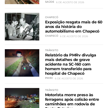
SAÚDE
6 DE AGOSTO DE 2026
CHAPECÓ
Exposição resgata mais de 60
anos da história do
automobilismo em Chapecó
CHAPECÓ
6 DE AGOSTO DE 2026
TRÂNSITO
Relatório da PMRv divulga
mais detalhes de grave
acidente na SC-160 com
homem transferido para
hospital de Chapecó
PMRV
6 DE AGOSTO DE 2026
TRÂNSITO
Motorista morre preso às
ferragens após colisão entre
caminhões em rodovia de