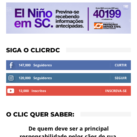
SIGA O CLICRDC
147,000
Seguidores
CURTIR
120,000
Seguidores
SEGUIR
13,000
Inscritos
INSCREVA-SE
O CLIC QUER SABER:
De quem deve ser a principal
responsabilidade pelos cães de rua,