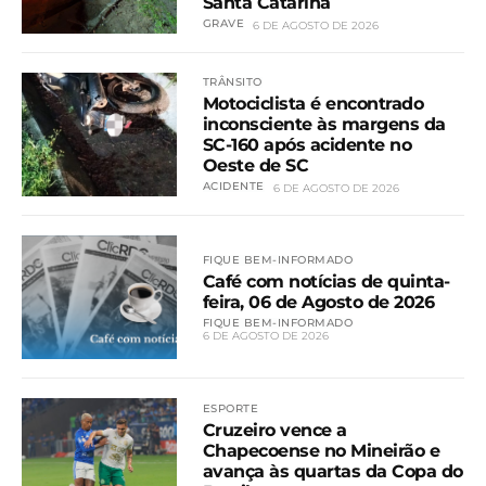
Santa Catarina
GRAVE
6 DE AGOSTO DE 2026
TRÂNSITO
Motociclista é encontrado
inconsciente às margens da
SC-160 após acidente no
Oeste de SC
ACIDENTE
6 DE AGOSTO DE 2026
FIQUE BEM-INFORMADO
Café com notícias de quinta-
feira, 06 de Agosto de 2026
FIQUE BEM-INFORMADO
6 DE AGOSTO DE 2026
ESPORTE
Cruzeiro vence a
Chapecoense no Mineirão e
avança às quartas da Copa do