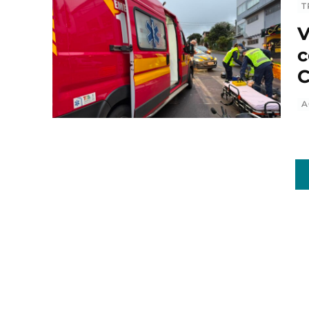
T
V
c
C
A