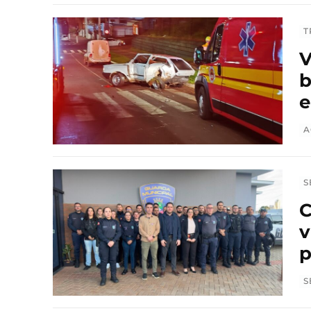
T
V
b
e
A
S
C
v
p
S