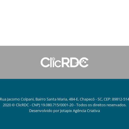
Rua Jacomo Colpani, Bairro Santa Maria, 484-E, Chapecó - SC, CEP: 89812-51
2020 © ClicRDC - CNPJ 19.080.715/0001-20 - Todos os direitos reservados.
Desenvolvido por
Jotapix Agência Criativa