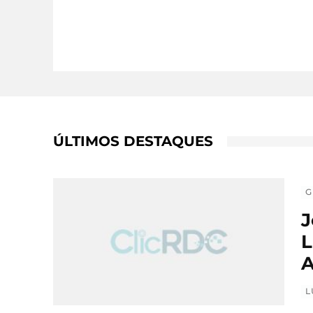
ÚLTIMOS DESTAQUES
G
J
L
A
L