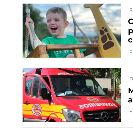
C
C
p
c
C
T
M
a
A