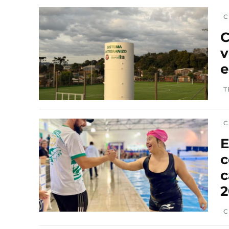
C
C
v
e
T
C
E
c
c
2
C