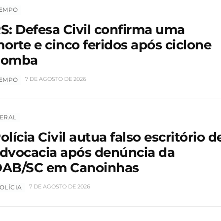
EMPO
S: Defesa Civil confirma uma
orte e cinco feridos após ciclone
bomba
7 DE AGOSTO DE 2026
EMPO
ERAL
olícia Civil autua falso escritório d
dvocacia após denúncia da
AB/SC em Canoinhas
7 DE AGOSTO DE 2026
OLÍCIA