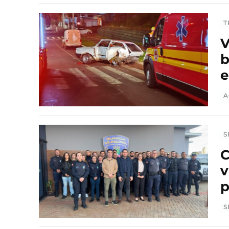
T
V
b
e
A
S
C
v
p
S