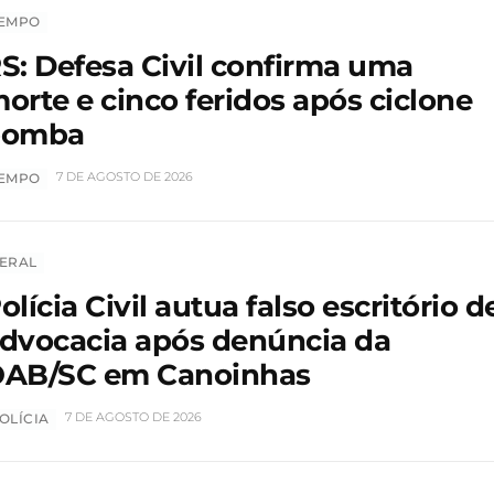
EMPO
S: Defesa Civil confirma uma
orte e cinco feridos após ciclone
bomba
7 DE AGOSTO DE 2026
EMPO
ERAL
olícia Civil autua falso escritório d
dvocacia após denúncia da
AB/SC em Canoinhas
7 DE AGOSTO DE 2026
OLÍCIA