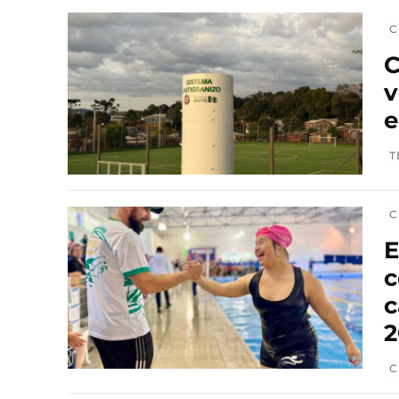
C
C
v
e
T
C
E
c
c
2
C