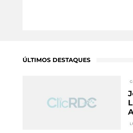
ÚLTIMOS DESTAQUES
G
J
L
A
L