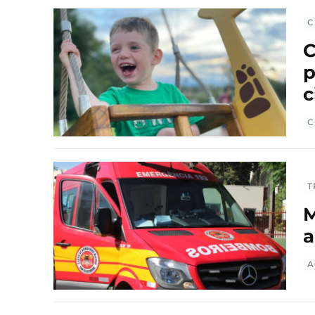
C
C
p
c
C
T
M
a
A