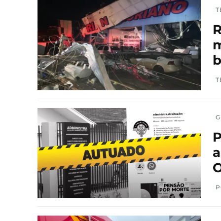
T
R
m
T
G
P
a
O
P