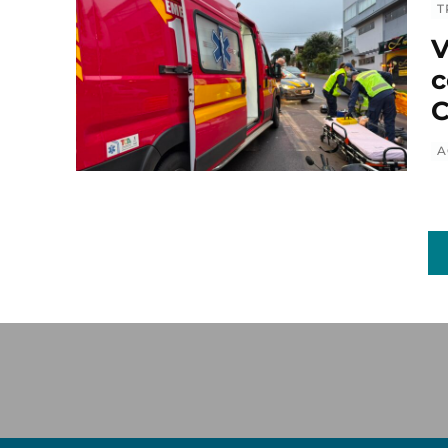
T
V
c
C
A