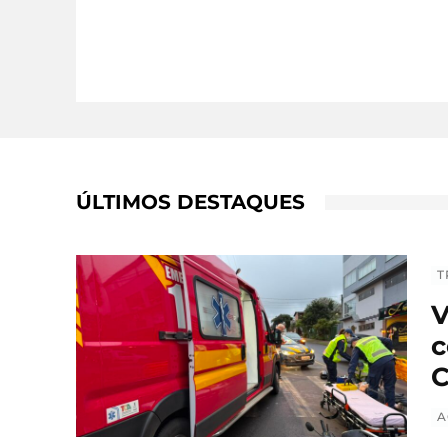
ÚLTIMOS DESTAQUES
T
V
c
C
A