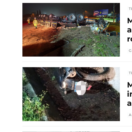
T
M
a
r
G
T
M
i
a
A