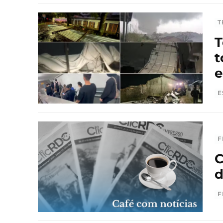
T
T
t
e
E
F
C
d
F