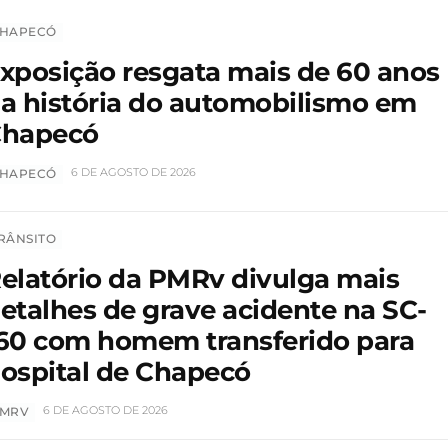
HAPECÓ
xposição resgata mais de 60 anos
a história do automobilismo em
hapecó
6 DE AGOSTO DE 2026
HAPECÓ
RÂNSITO
elatório da PMRv divulga mais
etalhes de grave acidente na SC-
60 com homem transferido para
ospital de Chapecó
6 DE AGOSTO DE 2026
MRV