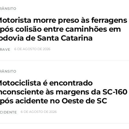
RÂNSITO
otorista morre preso às ferragens
pós colisão entre caminhões em
odovia de Santa Catarina
6 DE AGOSTO DE 2026
RAVE
RÂNSITO
otociclista é encontrado
nconsciente às margens da SC-160
pós acidente no Oeste de SC
6 DE AGOSTO DE 2026
CIDENTE