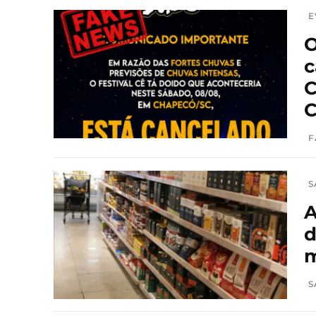
E
O
c
C
C
F
S
A
d
m
S