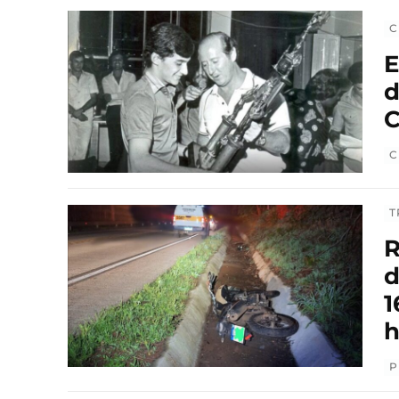
C
E
d
C
C
T
R
d
1
h
P