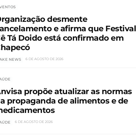
VENTOS
rganização desmente
ancelamento e afirma que Festiva
ê Tá Doido está confirmado em
hapecó
6 DE AGOSTO DE 2026
AKE NEWS
AÚDE
nvisa propõe atualizar as normas
a propaganda de alimentos e de
edicamentos
6 DE AGOSTO DE 2026
AÚDE