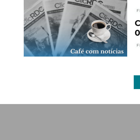
F
C
0
F