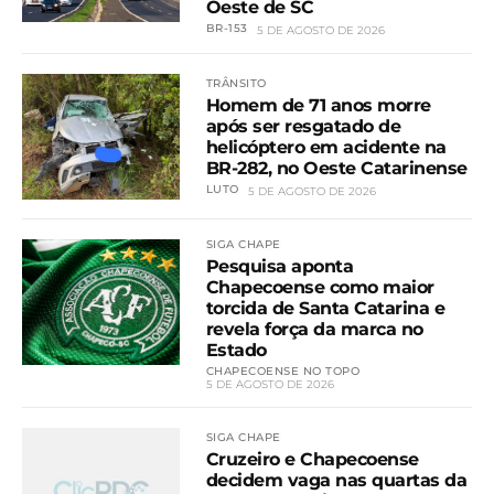
Oeste de SC
BR-153
5 DE AGOSTO DE 2026
TRÂNSITO
Homem de 71 anos morre
após ser resgatado de
helicóptero em acidente na
BR-282, no Oeste Catarinense
LUTO
5 DE AGOSTO DE 2026
SIGA CHAPE
Pesquisa aponta
Chapecoense como maior
torcida de Santa Catarina e
revela força da marca no
Estado
CHAPECOENSE NO TOPO
5 DE AGOSTO DE 2026
SIGA CHAPE
Cruzeiro e Chapecoense
decidem vaga nas quartas da