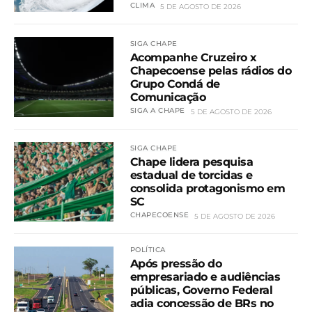
CLIMA
5 DE AGOSTO DE 2026
SIGA CHAPE
Acompanhe Cruzeiro x
Chapecoense pelas rádios do
Grupo Condá de
Comunicação
SIGA A CHAPE
5 DE AGOSTO DE 2026
SIGA CHAPE
Chape lidera pesquisa
estadual de torcidas e
consolida protagonismo em
SC
CHAPECOENSE
5 DE AGOSTO DE 2026
POLÍTICA
Após pressão do
empresariado e audiências
públicas, Governo Federal
adia concessão de BRs no