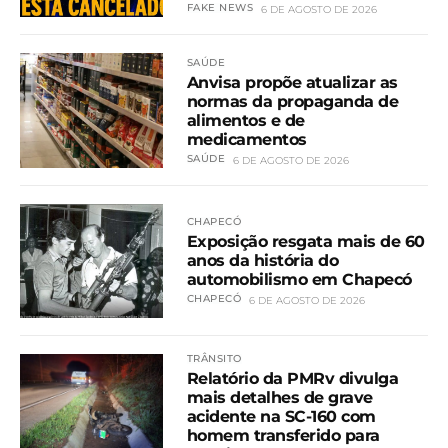
FAKE NEWS
6 DE AGOSTO DE 2026
SAÚDE
Anvisa propõe atualizar as
normas da propaganda de
alimentos e de
medicamentos
SAÚDE
6 DE AGOSTO DE 2026
CHAPECÓ
Exposição resgata mais de 60
anos da história do
automobilismo em Chapecó
CHAPECÓ
6 DE AGOSTO DE 2026
TRÂNSITO
Relatório da PMRv divulga
mais detalhes de grave
acidente na SC-160 com
homem transferido para