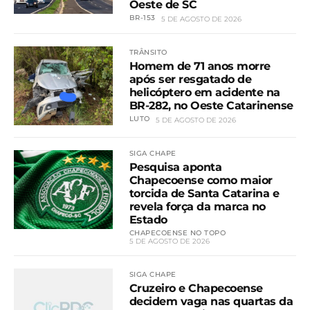
Oeste de SC
BR-153
5 DE AGOSTO DE 2026
TRÂNSITO
Homem de 71 anos morre
após ser resgatado de
helicóptero em acidente na
BR-282, no Oeste Catarinense
LUTO
5 DE AGOSTO DE 2026
SIGA CHAPE
Pesquisa aponta
Chapecoense como maior
torcida de Santa Catarina e
revela força da marca no
Estado
CHAPECOENSE NO TOPO
5 DE AGOSTO DE 2026
SIGA CHAPE
Cruzeiro e Chapecoense
decidem vaga nas quartas da