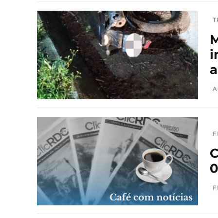
T
M
i
a
A
F
C
0
F