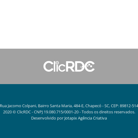
Rua Jacomo Colpani, Bairro Santa Maria, 484-E, Chapecó - SC, CEP: 89812-51
2020 © ClicRDC - CNPJ 19.080.715/0001-20 - Todos os direitos reservados.
Desenvolvido por
Jotapix Agência Criativa