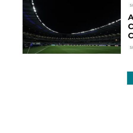
S
A
C
C
S