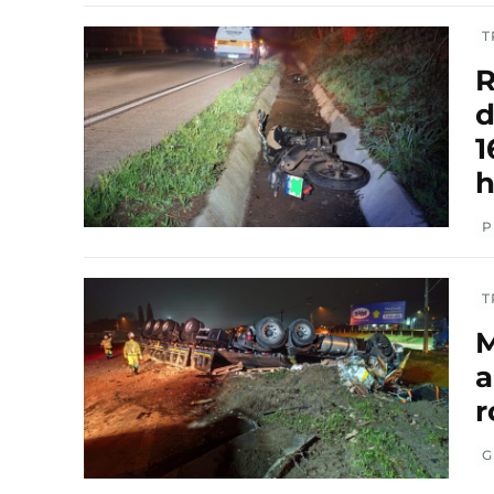
T
R
d
1
h
P
T
M
a
r
G