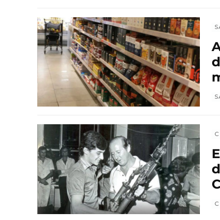
S
A
d
m
S
C
E
d
C
C