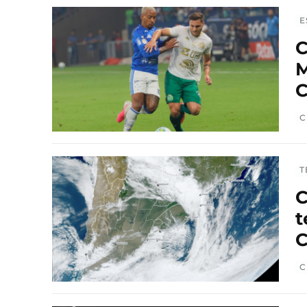
E
C
M
C
C
T
C
t
C
C