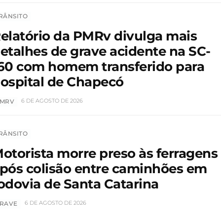
RÂNSITO
elatório da PMRv divulga mais
etalhes de grave acidente na SC-
60 com homem transferido para
ospital de Chapecó
6 DE AGOSTO DE 2026
MRV
RÂNSITO
otorista morre preso às ferragens
pós colisão entre caminhões em
odovia de Santa Catarina
6 DE AGOSTO DE 2026
RAVE