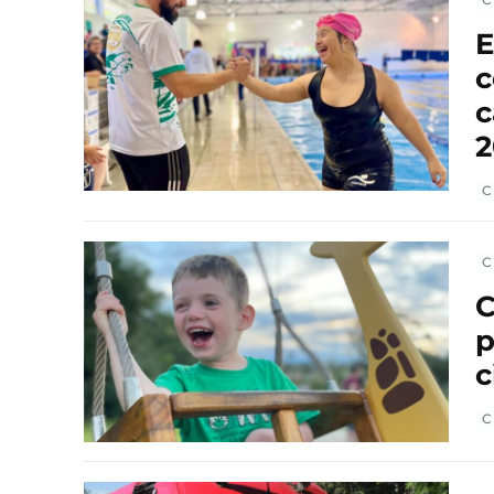
E
c
c
2
C
C
C
p
c
C