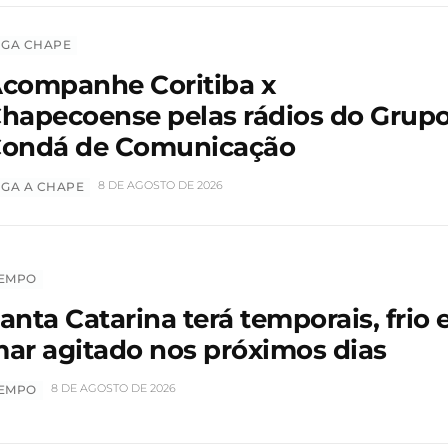
IGA CHAPE
companhe Coritiba x
hapecoense pelas rádios do Grup
ondá de Comunicação
8 DE AGOSTO DE 2026
IGA A CHAPE
EMPO
anta Catarina terá temporais, frio 
ar agitado nos próximos dias
8 DE AGOSTO DE 2026
EMPO