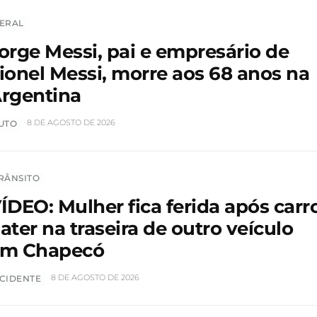
ERAL
orge Messi, pai e empresário de
ionel Messi, morre aos 68 anos na
rgentina
8 DE AGOSTO DE 2026
UTO
RÂNSITO
ÍDEO: Mulher fica ferida após carr
ater na traseira de outro veículo
m Chapecó
8 DE AGOSTO DE 2026
CIDENTE