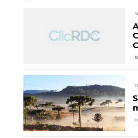
S
A
C
C
S
T
S
m
T