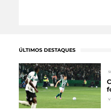
ÚLTIMOS DESTAQUES
S
C
f
V