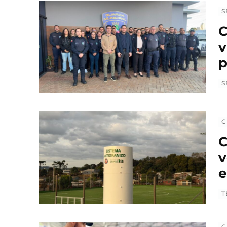
S
C
v
p
S
C
C
v
e
T
C