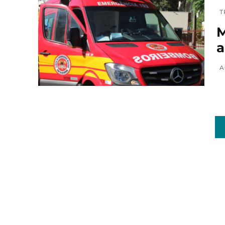
T
M
a
A