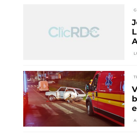
G
J
L
A
L
T
V
b
e
A