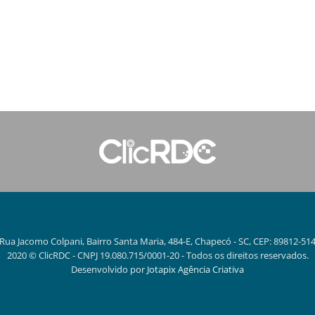
Rua Jacomo Colpani, Bairro Santa Maria, 484-E, Chapecó - SC, CEP: 89812-51
2020 © ClicRDC - CNPJ 19.080.715/0001-20 - Todos os direitos reservados.
Desenvolvido por
Jotapix Agência Criativa