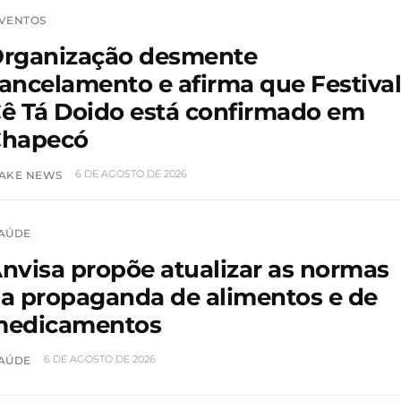
VENTOS
rganização desmente
ancelamento e afirma que Festiva
ê Tá Doido está confirmado em
hapecó
6 DE AGOSTO DE 2026
AKE NEWS
AÚDE
nvisa propõe atualizar as normas
a propaganda de alimentos e de
edicamentos
6 DE AGOSTO DE 2026
AÚDE