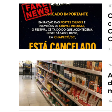
E
O
c
C
C
F
S
A
d
m
S