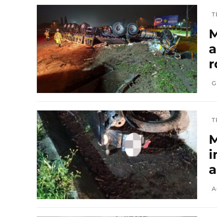
T
M
a
r
G
T
M
i
a
A