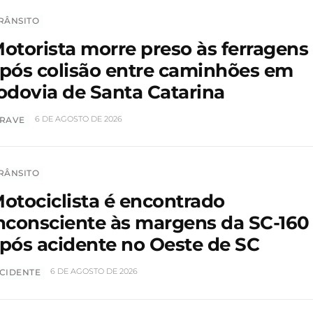
RÂNSITO
otorista morre preso às ferragens
pós colisão entre caminhões em
odovia de Santa Catarina
6 DE AGOSTO DE 2026
RAVE
RÂNSITO
otociclista é encontrado
nconsciente às margens da SC-160
pós acidente no Oeste de SC
6 DE AGOSTO DE 2026
CIDENTE