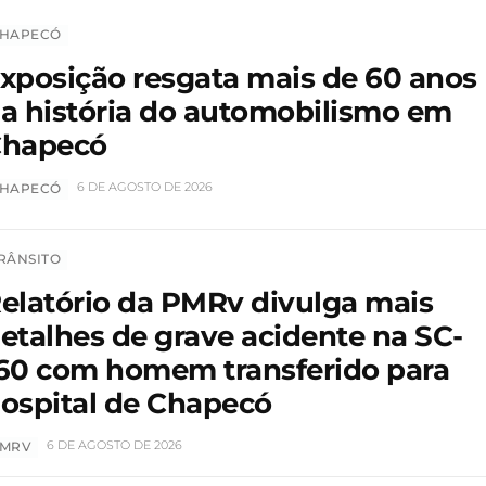
HAPECÓ
xposição resgata mais de 60 anos
a história do automobilismo em
hapecó
6 DE AGOSTO DE 2026
HAPECÓ
RÂNSITO
elatório da PMRv divulga mais
etalhes de grave acidente na SC-
60 com homem transferido para
ospital de Chapecó
6 DE AGOSTO DE 2026
MRV