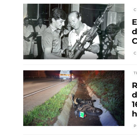
C
E
d
C
C
T
R
d
1
h
P