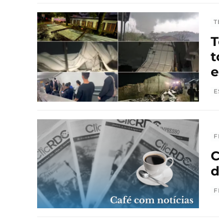
T
T
t
e
E
F
C
d
F