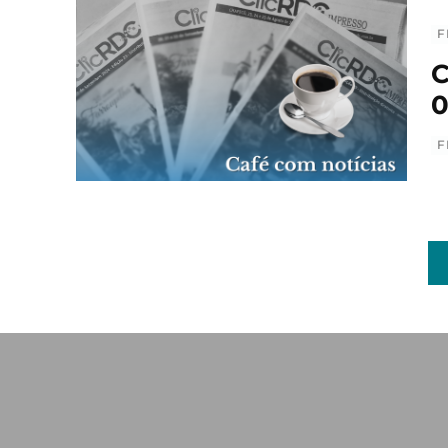
F
C
0
F