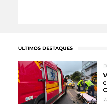
ÚLTIMOS DESTAQUES
T
V
c
C
A