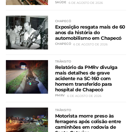
SAÚDE
6 DE AGOSTO DE 2026
CHAPECÓ
Exposição resgata mais de 60
anos da história do
automobilismo em Chapecó
CHAPECÓ
6 DE AGOSTO DE 2026
TRÂNSITO
Relatório da PMRv divulga
mais detalhes de grave
acidente na SC-160 com
homem transferido para
hospital de Chapecó
PMRV
6 DE AGOSTO DE 2026
TRÂNSITO
Motorista morre preso às
ferragens após colisão entre
caminhões em rodovia de