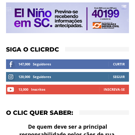
SIGA O CLICRDC
147,000
Seguidores
CURTIR
120,000
Seguidores
SEGUIR
13,000
Inscritos
INSCREVA-SE
O CLIC QUER SABER:
De quem deve ser a principal
responsabilidade pelos cães de rua,