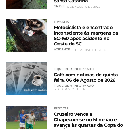
Santa Catarina
GRAVE
6 DE AGOSTO DE 2026
TRÂNSITO
Motociclista é encontrado
inconsciente às margens da
SC-160 após acidente no
Oeste de SC
ACIDENTE
6 DE AGOSTO DE 2026
FIQUE BEM-INFORMADO
Café com notícias de quinta-
feira, 06 de Agosto de 2026
FIQUE BEM-INFORMADO
6 DE AGOSTO DE 2026
ESPORTE
Cruzeiro vence a
Chapecoense no Mineirão e
avança às quartas da Copa do