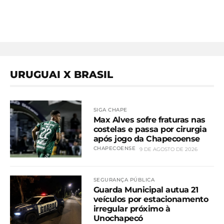
URUGUAI X BRASIL
SIGA CHAPE
Max Alves sofre fraturas nas
costelas e passa por cirurgia
após jogo da Chapecoense
CHAPECOENSE
9 DE AGOSTO DE 2026
SEGURANÇA PÚBLICA
Guarda Municipal autua 21
veículos por estacionamento
irregular próximo à
Unochapecó