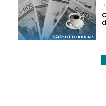
F
C
d
F