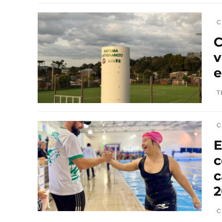
C
C
v
e
T
C
E
c
c
2
C