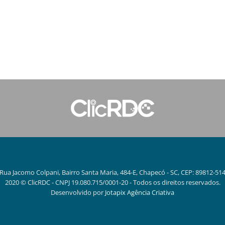
Rua Jacomo Colpani, Bairro Santa Maria, 484-E, Chapecó - SC, CEP: 89812-51
2020 © ClicRDC - CNPJ 19.080.715/0001-20 - Todos os direitos reservados.
Desenvolvido por
Jotapix Agência Criativa