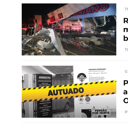
T
R
m
T
G
P
a
O
P