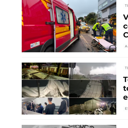
T
V
c
C
A
T
T
t
e
E