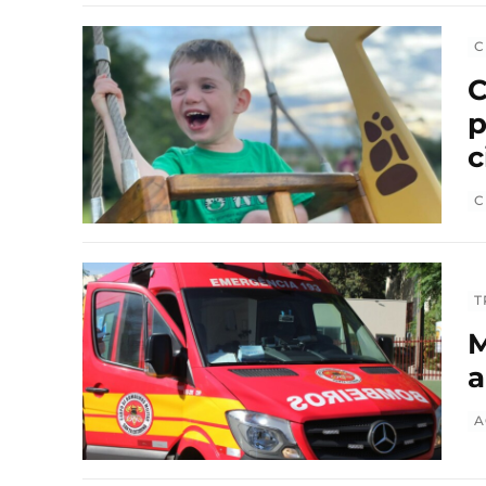
C
C
p
c
C
T
M
a
A