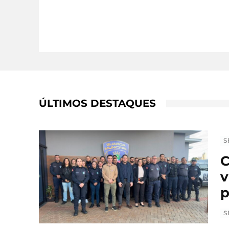
ÚLTIMOS DESTAQUES
S
C
v
p
S