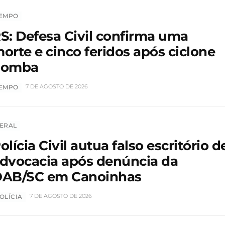
EMPO
S: Defesa Civil confirma uma
orte e cinco feridos após ciclone
bomba
7 DE AGOSTO DE 2026
EMPO
ERAL
olícia Civil autua falso escritório d
dvocacia após denúncia da
AB/SC em Canoinhas
7 DE AGOSTO DE 2026
OLÍCIA