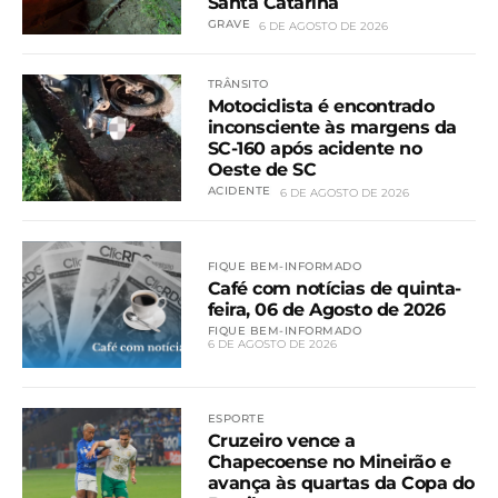
Santa Catarina
GRAVE
6 DE AGOSTO DE 2026
TRÂNSITO
Motociclista é encontrado
inconsciente às margens da
SC-160 após acidente no
Oeste de SC
ACIDENTE
6 DE AGOSTO DE 2026
FIQUE BEM-INFORMADO
Café com notícias de quinta-
feira, 06 de Agosto de 2026
FIQUE BEM-INFORMADO
6 DE AGOSTO DE 2026
ESPORTE
Cruzeiro vence a
Chapecoense no Mineirão e
avança às quartas da Copa do