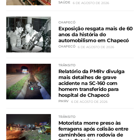
SAÚDE
6 DE AGOSTO DE 2026
CHAPECÓ
Exposição resgata mais de 60
anos da história do
automobilismo em Chapecó
CHAPECÓ
6 DE AGOSTO DE 2026
TRÂNSITO
Relatório da PMRv divulga
mais detalhes de grave
acidente na SC-160 com
homem transferido para
hospital de Chapecó
PMRV
6 DE AGOSTO DE 2026
TRÂNSITO
Motorista morre preso às
ferragens após colisão entre
caminhões em rodovia de