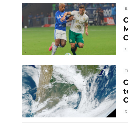
E
C
M
C
C
T
C
t
C
C