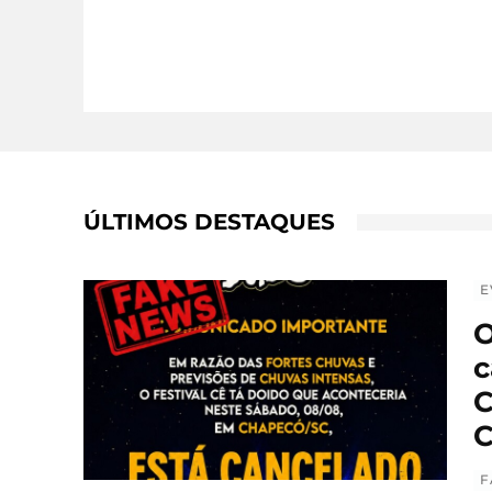
ÚLTIMOS DESTAQUES
E
O
c
C
C
F