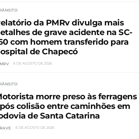
RÂNSITO
elatório da PMRv divulga mais
etalhes de grave acidente na SC-
60 com homem transferido para
ospital de Chapecó
6 DE AGOSTO DE 2026
MRV
RÂNSITO
otorista morre preso às ferragens
pós colisão entre caminhões em
odovia de Santa Catarina
6 DE AGOSTO DE 2026
RAVE