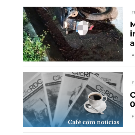
T
M
i
a
A
F
C
0
F