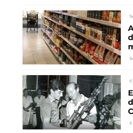
S
A
d
m
S
C
E
d
C
C