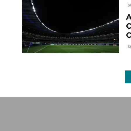
S
A
C
C
S