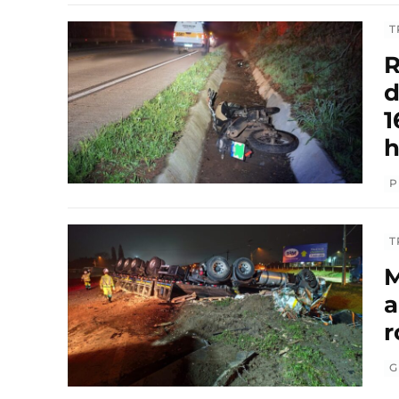
T
R
d
1
h
P
T
M
a
r
G