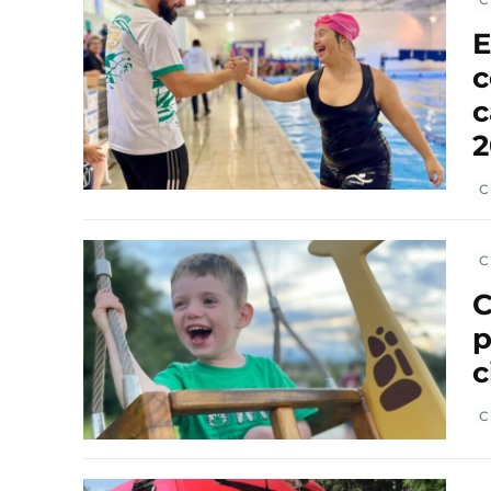
E
c
c
2
C
C
C
p
c
C