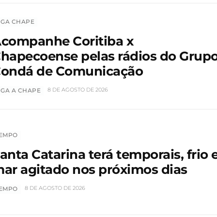
IGA CHAPE
companhe Coritiba x
hapecoense pelas rádios do Grup
ondá de Comunicação
8 DE AGOSTO DE 2026
IGA A CHAPE
EMPO
anta Catarina terá temporais, frio 
ar agitado nos próximos dias
8 DE AGOSTO DE 2026
EMPO