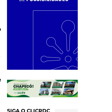
o
e
SIGA O CLICRDC