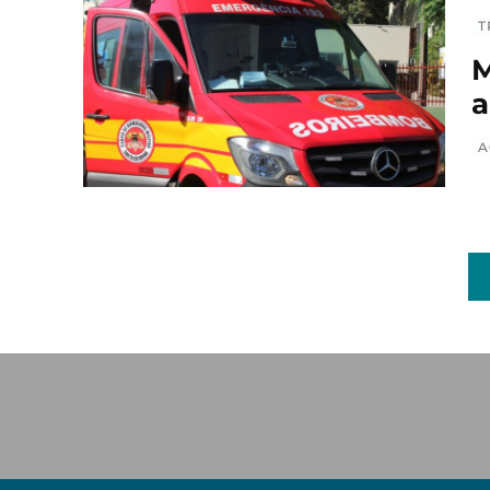
T
M
a
A