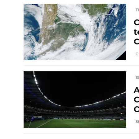
T
C
t
C
C
S
A
C
C
S