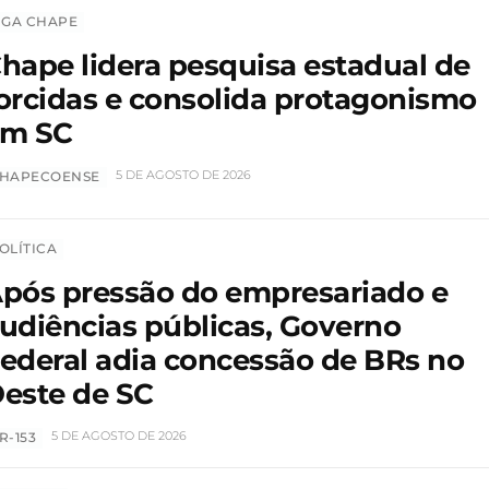
IGA CHAPE
hape lidera pesquisa estadual de
orcidas e consolida protagonismo
em SC
5 DE AGOSTO DE 2026
HAPECOENSE
OLÍTICA
pós pressão do empresariado e
udiências públicas, Governo
ederal adia concessão de BRs no
este de SC
5 DE AGOSTO DE 2026
R-153