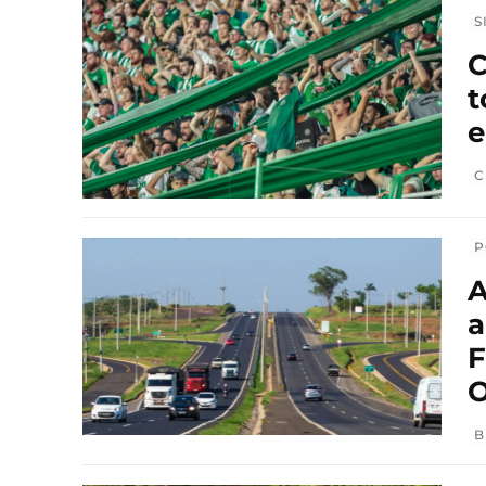
S
C
t
C
P
A
a
F
O
B