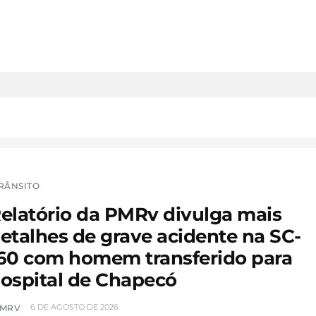
RÂNSITO
elatório da PMRv divulga mais
etalhes de grave acidente na SC-
60 com homem transferido para
ospital de Chapecó
6 DE AGOSTO DE 2026
MRV