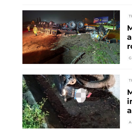
T
M
a
r
G
T
M
i
a
A