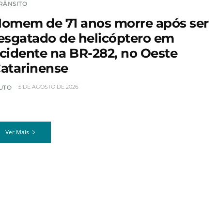
RÂNSITO
omem de 71 anos morre após ser
esgatado de helicóptero em
cidente na BR-282, no Oeste
atarinense
5 DE AGOSTO DE 2026
UTO
Ver Mais