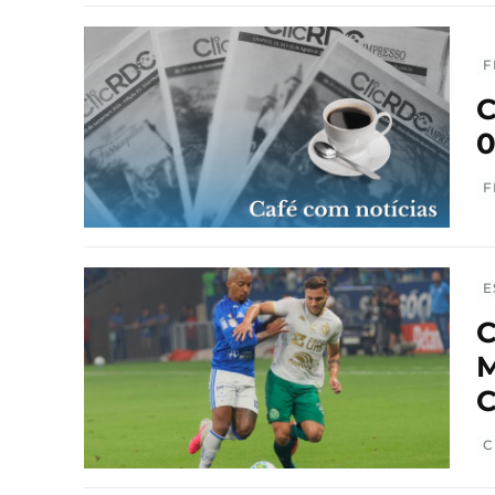
F
C
0
F
E
C
M
C
C