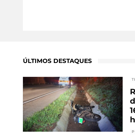
ÚLTIMOS DESTAQUES
T
R
d
1
h
P