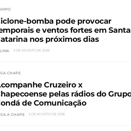
EMPO
iclone-bomba pode provocar
emporais e ventos fortes em Santa
atarina nos próximos dias
5 DE AGOSTO DE 2026
LIMA
IGA CHAPE
companhe Cruzeiro x
hapecoense pelas rádios do Grup
ondá de Comunicação
5 DE AGOSTO DE 2026
IGA A CHAPE