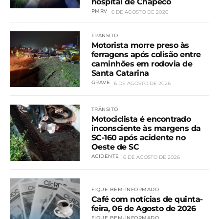
hospital de Chapecó
PMRV
6 DE AGOSTO DE 2026
TRÂNSITO
Motorista morre preso às
ferragens após colisão entre
caminhões em rodovia de
Santa Catarina
GRAVE
6 DE AGOSTO DE 2026
TRÂNSITO
Motociclista é encontrado
inconsciente às margens da
SC-160 após acidente no
Oeste de SC
ACIDENTE
6 DE AGOSTO DE 2026
FIQUE BEM-INFORMADO
Café com notícias de quinta-
feira, 06 de Agosto de 2026
FIQUE BEM-INFORMADO