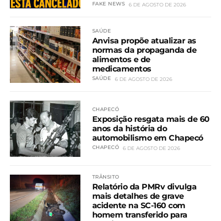
FAKE NEWS
6 DE AGOSTO DE 2026
SAÚDE
Anvisa propõe atualizar as
normas da propaganda de
alimentos e de
medicamentos
SAÚDE
6 DE AGOSTO DE 2026
CHAPECÓ
Exposição resgata mais de 60
anos da história do
automobilismo em Chapecó
CHAPECÓ
6 DE AGOSTO DE 2026
TRÂNSITO
Relatório da PMRv divulga
mais detalhes de grave
acidente na SC-160 com
homem transferido para