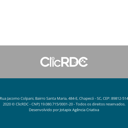
Rua Jacomo Colpani, Bairro Santa Maria, 484-E, Chapecó - SC, CEP: 89812-51
2020 © ClicRDC - CNPJ 19.080.715/0001-20 - Todos os direitos reservados.
Desenvolvido por
Jotapix Agência Criativa