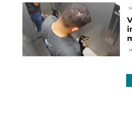
S
V
i
m
M