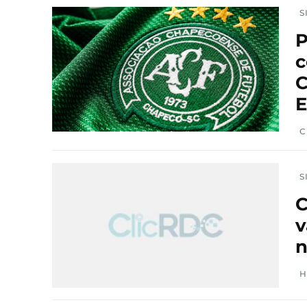
S
P
c
C
E
C
S
C
v
n
H