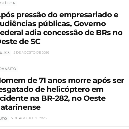
OLÍTICA
pós pressão do empresariado e
udiências públicas, Governo
ederal adia concessão de BRs no
este de SC
5 DE AGOSTO DE 2026
R-153
RÂNSITO
omem de 71 anos morre após ser
esgatado de helicóptero em
cidente na BR-282, no Oeste
atarinense
5 DE AGOSTO DE 2026
UTO