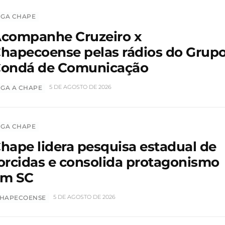
IGA CHAPE
companhe Cruzeiro x
hapecoense pelas rádios do Grup
ondá de Comunicação
5 DE AGOSTO DE 2026
IGA A CHAPE
IGA CHAPE
hape lidera pesquisa estadual de
orcidas e consolida protagonismo
em SC
5 DE AGOSTO DE 2026
HAPECOENSE