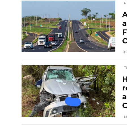
P
A
a
F
O
B
T
H
r
a
C
L