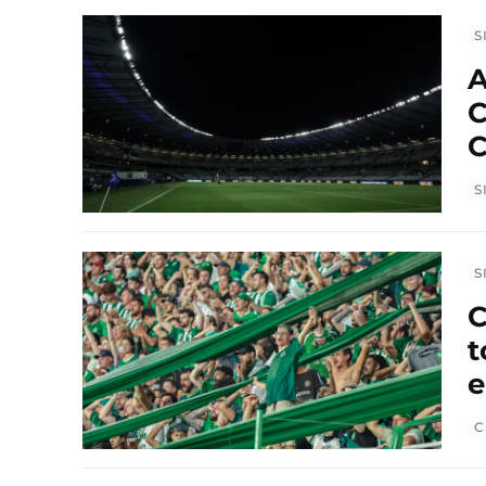
S
A
C
C
S
S
C
t
C