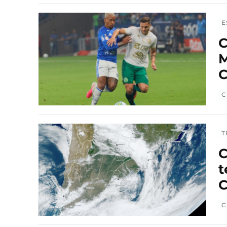
E
C
M
C
C
T
C
t
C
C