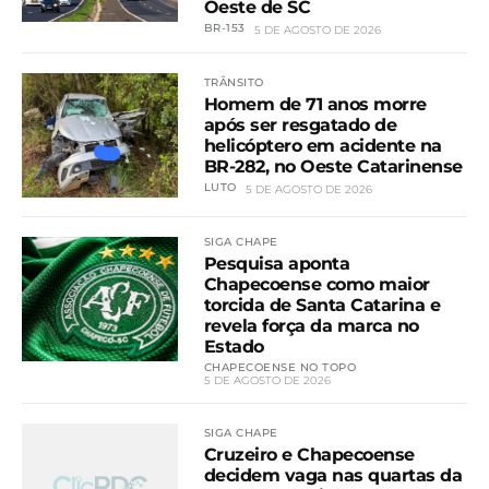
Oeste de SC
BR-153
5 DE AGOSTO DE 2026
TRÂNSITO
Homem de 71 anos morre
após ser resgatado de
helicóptero em acidente na
BR-282, no Oeste Catarinense
LUTO
5 DE AGOSTO DE 2026
SIGA CHAPE
Pesquisa aponta
Chapecoense como maior
torcida de Santa Catarina e
revela força da marca no
Estado
CHAPECOENSE NO TOPO
5 DE AGOSTO DE 2026
SIGA CHAPE
Cruzeiro e Chapecoense
decidem vaga nas quartas da