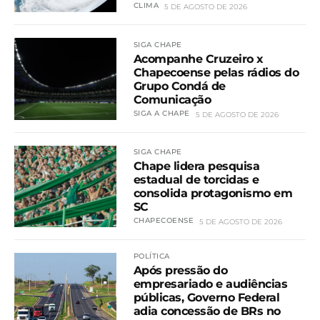
CLIMA
5 DE AGOSTO DE 2026
SIGA CHAPE
Acompanhe Cruzeiro x
Chapecoense pelas rádios do
Grupo Condá de
Comunicação
SIGA A CHAPE
5 DE AGOSTO DE 2026
SIGA CHAPE
Chape lidera pesquisa
estadual de torcidas e
consolida protagonismo em
SC
CHAPECOENSE
5 DE AGOSTO DE 2026
POLÍTICA
Após pressão do
empresariado e audiências
públicas, Governo Federal
adia concessão de BRs no