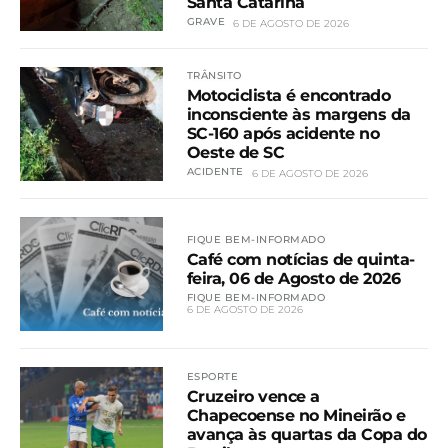
Santa Catarina
GRAVE
6 DE AGOSTO DE 2026
TRÂNSITO
Motociclista é encontrado
inconsciente às margens da
SC-160 após acidente no
Oeste de SC
ACIDENTE
6 DE AGOSTO DE 2026
FIQUE BEM-INFORMADO
Café com notícias de quinta-
feira, 06 de Agosto de 2026
FIQUE BEM-INFORMADO
6 DE AGOSTO DE 2026
ESPORTE
Cruzeiro vence a
Chapecoense no Mineirão e
avança às quartas da Copa do