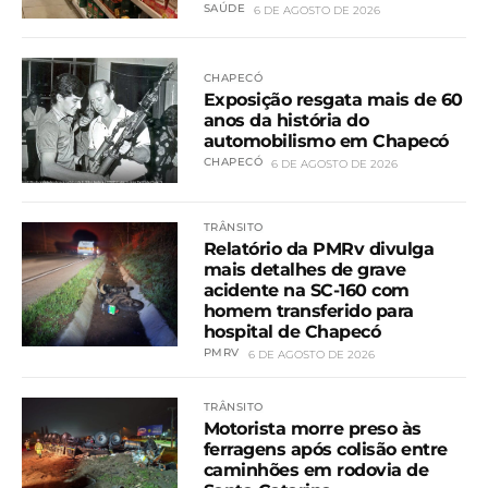
SAÚDE
6 DE AGOSTO DE 2026
CHAPECÓ
Exposição resgata mais de 60
anos da história do
automobilismo em Chapecó
CHAPECÓ
6 DE AGOSTO DE 2026
TRÂNSITO
Relatório da PMRv divulga
mais detalhes de grave
acidente na SC-160 com
homem transferido para
hospital de Chapecó
PMRV
6 DE AGOSTO DE 2026
TRÂNSITO
Motorista morre preso às
ferragens após colisão entre
caminhões em rodovia de