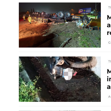
T
M
a
r
G
T
M
i
a
A