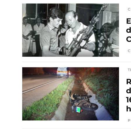
C
E
d
C
C
T
R
d
1
h
P