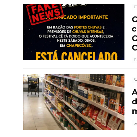
E
O
c
C
C
F
S
A
d
m
S