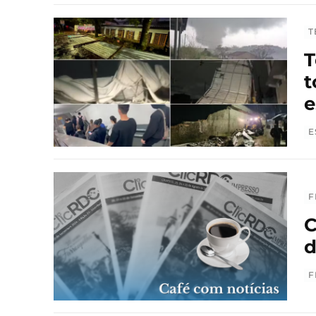
T
T
t
e
E
F
C
d
F