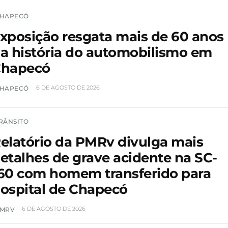
HAPECÓ
xposição resgata mais de 60 anos
a história do automobilismo em
hapecó
6 DE AGOSTO DE 2026
HAPECÓ
RÂNSITO
elatório da PMRv divulga mais
etalhes de grave acidente na SC-
60 com homem transferido para
ospital de Chapecó
6 DE AGOSTO DE 2026
MRV