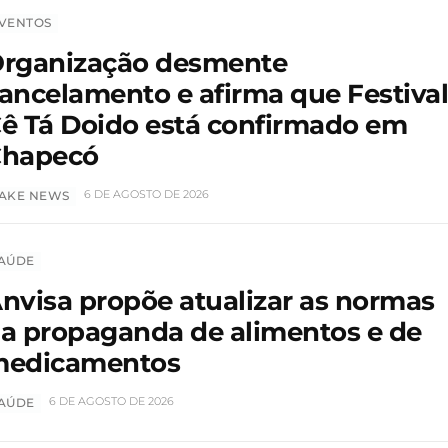
VENTOS
rganização desmente
ancelamento e afirma que Festiva
ê Tá Doido está confirmado em
hapecó
6 DE AGOSTO DE 2026
AKE NEWS
AÚDE
nvisa propõe atualizar as normas
a propaganda de alimentos e de
edicamentos
6 DE AGOSTO DE 2026
AÚDE