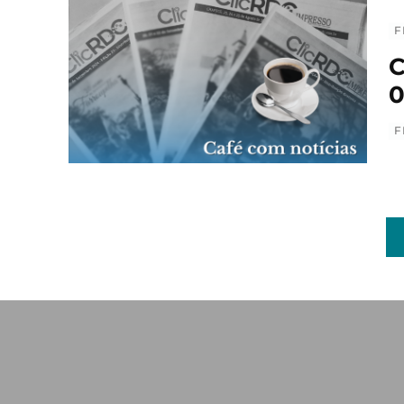
F
C
0
F