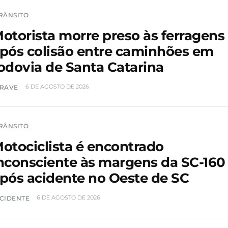
RÂNSITO
otorista morre preso às ferragens
pós colisão entre caminhões em
odovia de Santa Catarina
6 DE AGOSTO DE 2026
RAVE
RÂNSITO
otociclista é encontrado
nconsciente às margens da SC-160
pós acidente no Oeste de SC
6 DE AGOSTO DE 2026
CIDENTE