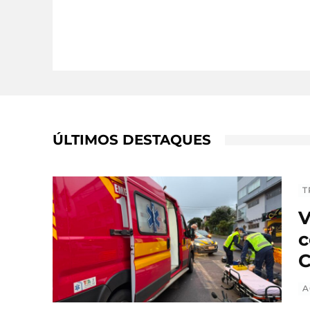
ÚLTIMOS DESTAQUES
T
V
c
C
A