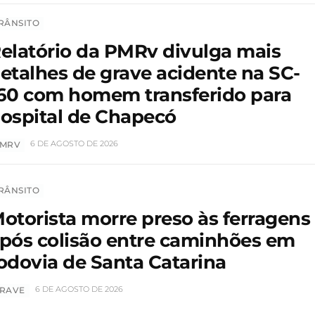
RÂNSITO
elatório da PMRv divulga mais
etalhes de grave acidente na SC-
60 com homem transferido para
ospital de Chapecó
6 DE AGOSTO DE 2026
MRV
RÂNSITO
otorista morre preso às ferragens
pós colisão entre caminhões em
odovia de Santa Catarina
6 DE AGOSTO DE 2026
RAVE