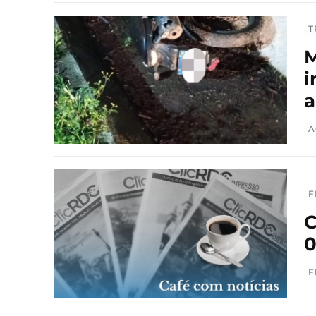
T
M
i
a
A
F
C
0
F