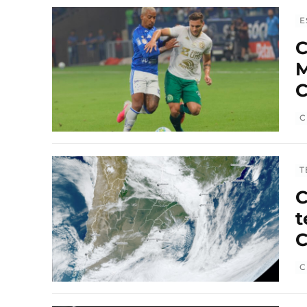
E
C
M
C
C
T
C
t
C
C