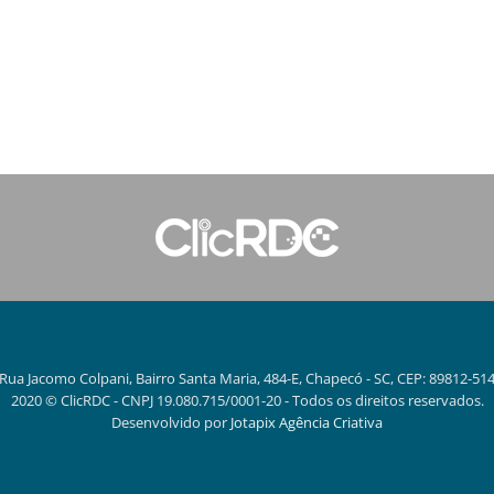
Rua Jacomo Colpani, Bairro Santa Maria, 484-E, Chapecó - SC, CEP: 89812-51
2020 © ClicRDC - CNPJ 19.080.715/0001-20 - Todos os direitos reservados.
Desenvolvido por
Jotapix Agência Criativa