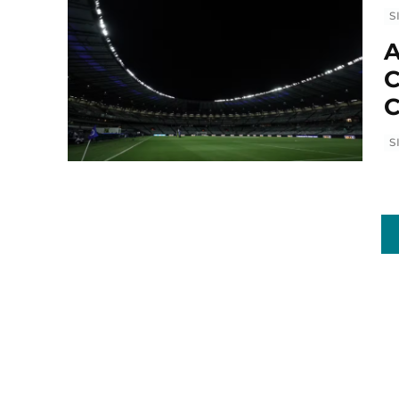
S
A
C
C
S