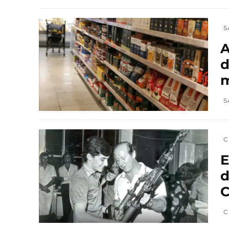
S
A
d
m
S
C
E
d
C
C