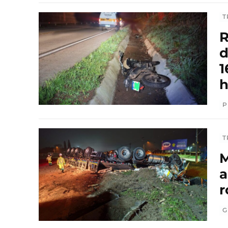
T
R
d
1
h
P
T
M
a
r
G