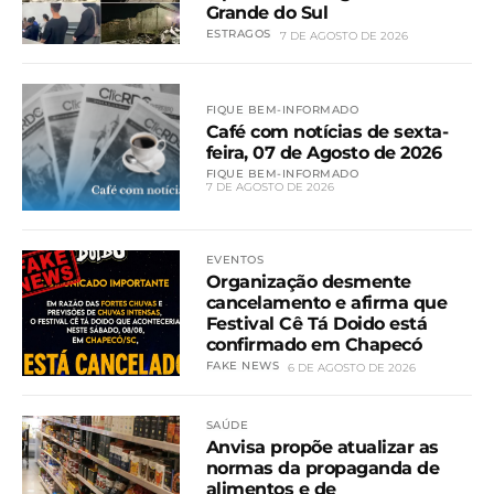
Grande do Sul
ESTRAGOS
7 DE AGOSTO DE 2026
FIQUE BEM-INFORMADO
Café com notícias de sexta-
feira, 07 de Agosto de 2026
FIQUE BEM-INFORMADO
7 DE AGOSTO DE 2026
EVENTOS
Organização desmente
cancelamento e afirma que
Festival Cê Tá Doido está
confirmado em Chapecó
FAKE NEWS
6 DE AGOSTO DE 2026
SAÚDE
Anvisa propõe atualizar as
normas da propaganda de
alimentos e de