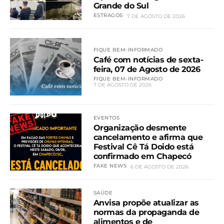
Grande do Sul
ESTRAGOS
7 DE AGOSTO DE 2026
FIQUE BEM-INFORMADO
Café com notícias de sexta-
feira, 07 de Agosto de 2026
FIQUE BEM-INFORMADO
7 DE AGOSTO DE 2026
EVENTOS
Organização desmente
cancelamento e afirma que
Festival Cê Tá Doido está
confirmado em Chapecó
FAKE NEWS
6 DE AGOSTO DE 2026
SAÚDE
Anvisa propõe atualizar as
normas da propaganda de
alimentos e de