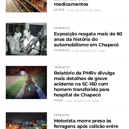
medicamentos
SAÚDE
6 DE AGOSTO DE 2026
CHAPECÓ
Exposição resgata mais de 60
anos da história do
automobilismo em Chapecó
CHAPECÓ
6 DE AGOSTO DE 2026
TRÂNSITO
Relatório da PMRv divulga
mais detalhes de grave
acidente na SC-160 com
homem transferido para
hospital de Chapecó
PMRV
6 DE AGOSTO DE 2026
TRÂNSITO
Motorista morre preso às
ferragens após colisão entre