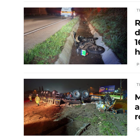
T
R
d
1
h
P
T
M
a
r
G