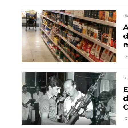
S
A
d
m
S
C
E
d
C
C