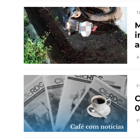
T
M
i
a
A
F
C
0
F