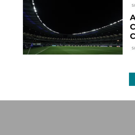
S
A
C
C
S