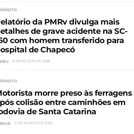
RÂNSITO
elatório da PMRv divulga mais
etalhes de grave acidente na SC-
60 com homem transferido para
ospital de Chapecó
6 DE AGOSTO DE 2026
MRV
RÂNSITO
otorista morre preso às ferragens
pós colisão entre caminhões em
odovia de Santa Catarina
6 DE AGOSTO DE 2026
RAVE