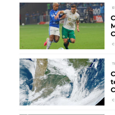
E
C
M
C
C
T
C
t
C
C