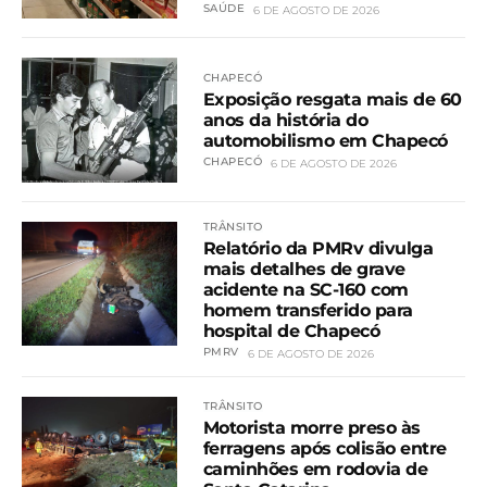
SAÚDE
6 DE AGOSTO DE 2026
CHAPECÓ
Exposição resgata mais de 60
anos da história do
automobilismo em Chapecó
CHAPECÓ
6 DE AGOSTO DE 2026
TRÂNSITO
Relatório da PMRv divulga
mais detalhes de grave
acidente na SC-160 com
homem transferido para
hospital de Chapecó
PMRV
6 DE AGOSTO DE 2026
TRÂNSITO
Motorista morre preso às
ferragens após colisão entre
caminhões em rodovia de