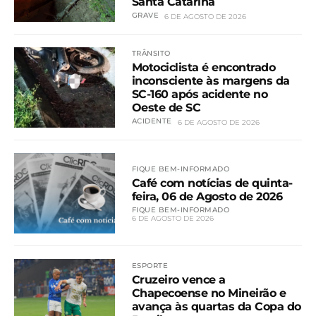
Santa Catarina
GRAVE
6 DE AGOSTO DE 2026
TRÂNSITO
Motociclista é encontrado
inconsciente às margens da
SC-160 após acidente no
Oeste de SC
ACIDENTE
6 DE AGOSTO DE 2026
FIQUE BEM-INFORMADO
Café com notícias de quinta-
feira, 06 de Agosto de 2026
FIQUE BEM-INFORMADO
6 DE AGOSTO DE 2026
ESPORTE
Cruzeiro vence a
Chapecoense no Mineirão e
avança às quartas da Copa do