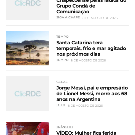
Chapecoense pelas rádios do
Grupo Condá de
Comunicação
SIGA A CHAPE
8 DE AGOSTO DE 2026
TEMPO
Santa Catarina terá
temporais, frio e mar agitado
nos próximos dias
TEMPO
8 DE AGOSTO DE 2026
GERAL
Jorge Messi, pai e empresário
de Lionel Messi, morre aos 68
anos na Argentina
LUTO
8 DE AGOSTO DE 2026
TRÂNSITO
VÍDEO: Mulher fica ferida