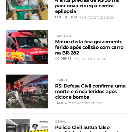
4 anos precisa de R$ 59 mil
para nova cirurgia contra
epilepsia
CLIC DO BEM
7 DE AGOSTO DE 2026
TRÂNSITO
Motociclista fica gravemente
ferido após colisão com carro
na BR-282
ACIDENTE
7 DE AGOSTO DE 2026
TEMPO
RS: Defesa Civil confirma uma
morte e cinco feridos após
ciclone bomba
TEMPO
7 DE AGOSTO DE 2026
GERAL
Polícia Civil autua falso