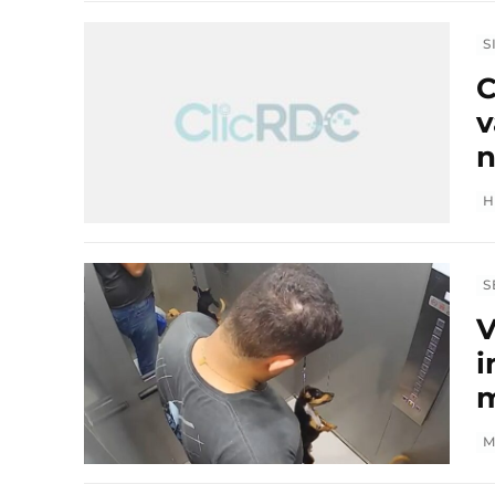
S
C
v
n
H
S
V
i
m
M