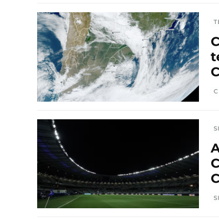
T
C
t
C
C
S
A
C
C
S