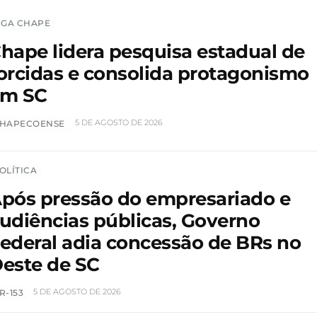
IGA CHAPE
hape lidera pesquisa estadual de
orcidas e consolida protagonismo
em SC
5 DE AGOSTO DE 2026
HAPECOENSE
OLÍTICA
pós pressão do empresariado e
udiências públicas, Governo
ederal adia concessão de BRs no
este de SC
5 DE AGOSTO DE 2026
R-153