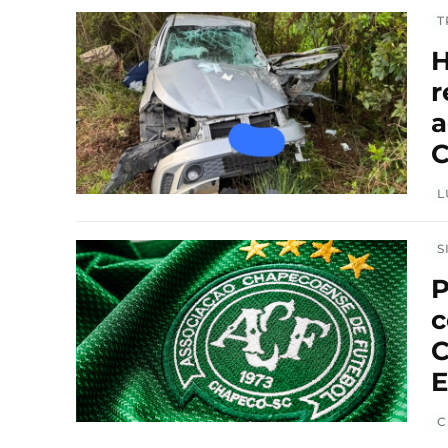
T
H
r
a
C
L
S
P
c
C
E
C