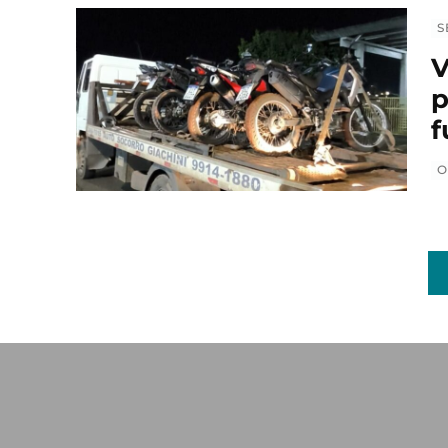
S
V
p
f
O