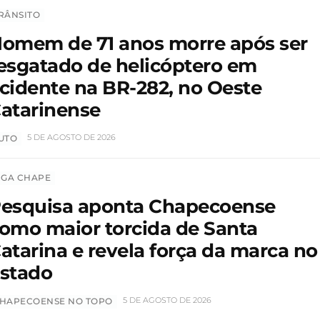
RÂNSITO
omem de 71 anos morre após ser
esgatado de helicóptero em
cidente na BR-282, no Oeste
atarinense
5 DE AGOSTO DE 2026
UTO
IGA CHAPE
esquisa aponta Chapecoense
omo maior torcida de Santa
atarina e revela força da marca no
stado
5 DE AGOSTO DE 2026
HAPECOENSE NO TOPO