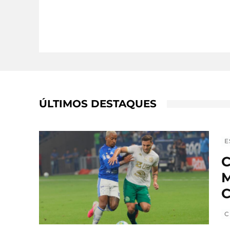
ÚLTIMOS DESTAQUES
E
C
M
C
C