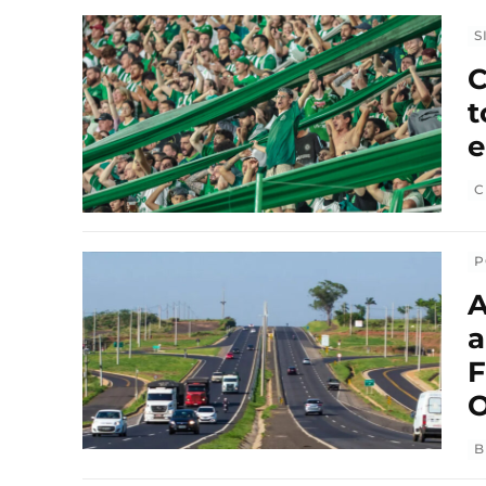
S
C
t
C
P
A
a
F
O
B